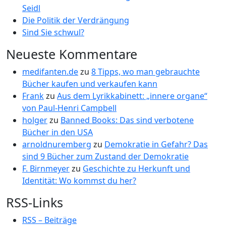
Seidl
Die Politik der Verdrängung
Sind Sie schwul?
Neueste Kommentare
medifanten.de
zu
8 Tipps, wo man gebrauchte
Bücher kaufen und verkaufen kann
Frank
zu
Aus dem Lyrikkabinett: „innere organe“
von Paul-Henri Campbell
holger
zu
Banned Books: Das sind verbotene
Bücher in den USA
arnoldnuremberg
zu
Demokratie in Gefahr? Das
sind 9 Bücher zum Zustand der Demokratie
F. Birnmeyer
zu
Geschichte zu Herkunft und
Identität: Wo kommst du her?
RSS-Links
RSS – Beiträge