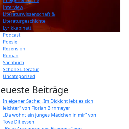
In eigener Sache
Interview
Literaturwissenschaft &
Literaturgeschichte
Lyrikkabinett
Podcast
Poesie
Rezension
Roman
Sachbuch
Schöne Literatur
Uncategorized
eueste Beiträge
In eigener Sache: „Im Dickicht lebt es sich
leichter“ von Florian Birnmeyer
„Da wohnt ein junges Mädchen in mir“ von
Tove Ditlevsen
„Beim Anschüren des Eisvogels“ von