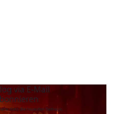
log via E-Mail
bonnieren
halte stets die neuesten Beiträge.