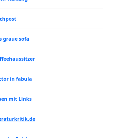
chpost
s graue sofa
ffeehaussitzer
ctor in fabula
sen mit Links
teraturkritik.de