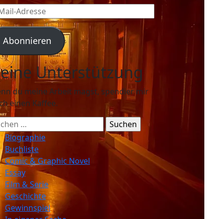
l-
resse
Abonnieren
eine Unterstützung
nn du meine Arbeit magst, spendier mir
ch einen Kaffee.
chen
ch:
Biographie
Buchliste
Comic & Graphic Novel
Essay
Film & Serie
Geschichte
Gewinnspiel