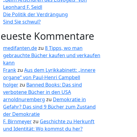
Leonhard F. Seidl
Die Politik der Verdrängung
Sind Sie schwul?
eueste Kommentare
medifanten.de
zu
8 Tipps, wo man
gebrauchte Bücher kaufen und verkaufen
kann
Frank
zu
Aus dem Lyrikkabinett: „innere
organe“ von Paul-Henri Campbell
holger
zu
Banned Books: Das sind
verbotene Bücher in den USA
arnoldnuremberg
zu
Demokratie in
Gefahr? Das sind 9 Bücher zum Zustand
der Demokratie
F. Birnmeyer
zu
Geschichte zu Herkunft
und Identität: Wo kommst du her?