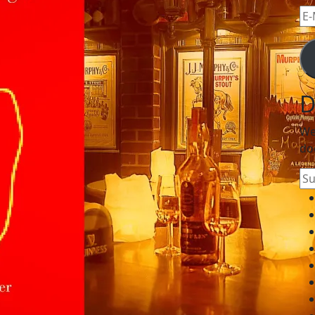
E-
Mai
Ad
D
We
do
Su
na