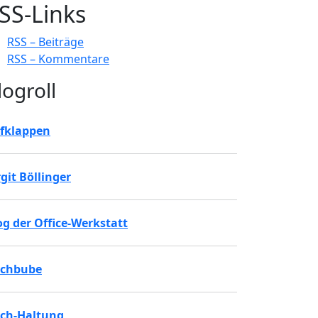
SS-Links
RSS – Beiträge
RSS – Kommentare
logroll
fklappen
rgit Böllinger
og der Office-Werkstatt
chbube
ch-Haltung