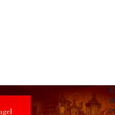
B
a
Er