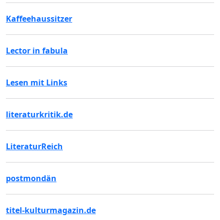
Kaffeehaussitzer
Lector in fabula
Lesen mit Links
literaturkritik.de
LiteraturReich
postmondän
titel-kulturmagazin.de