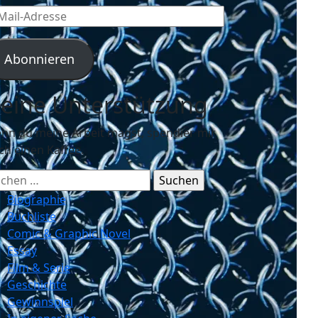
l-
resse
Abonnieren
eine Unterstützung
nn du meine Arbeit magst, spendier mir
ch einen Kaffee.
chen
ch:
Biographie
Buchliste
Comic & Graphic Novel
Essay
Film & Serie
Geschichte
Gewinnspiel