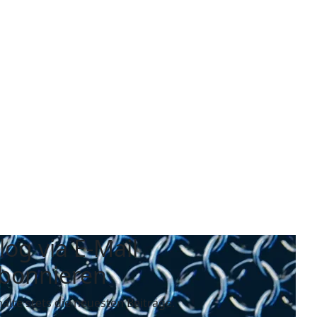
log via E-Mail
bonnieren
halte stets die neuesten Beiträge.