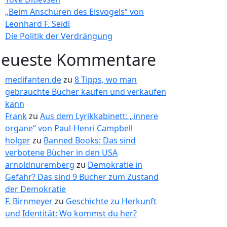
„Beim Anschüren des Eisvogels“ von
Leonhard F. Seidl
Die Politik der Verdrängung
eueste Kommentare
medifanten.de
zu
8 Tipps, wo man
gebrauchte Bücher kaufen und verkaufen
kann
Frank
zu
Aus dem Lyrikkabinett: „innere
organe“ von Paul-Henri Campbell
holger
zu
Banned Books: Das sind
verbotene Bücher in den USA
arnoldnuremberg
zu
Demokratie in
Gefahr? Das sind 9 Bücher zum Zustand
der Demokratie
F. Birnmeyer
zu
Geschichte zu Herkunft
und Identität: Wo kommst du her?