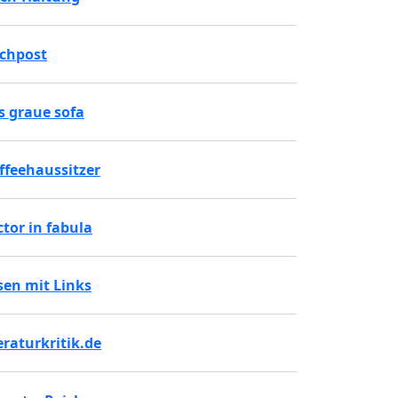
chpost
s graue sofa
ffeehaussitzer
ctor in fabula
sen mit Links
teraturkritik.de