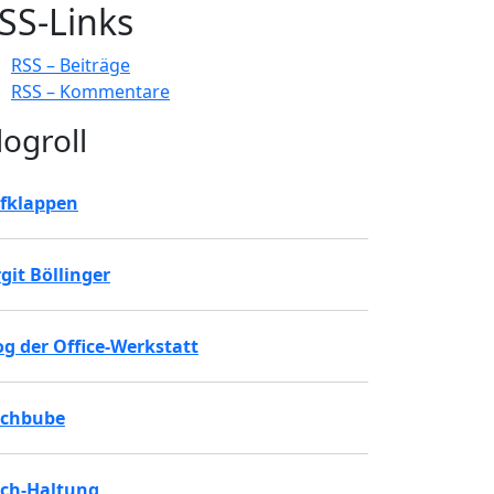
SS-Links
RSS – Beiträge
RSS – Kommentare
logroll
fklappen
rgit Böllinger
og der Office-Werkstatt
chbube
ch-Haltung