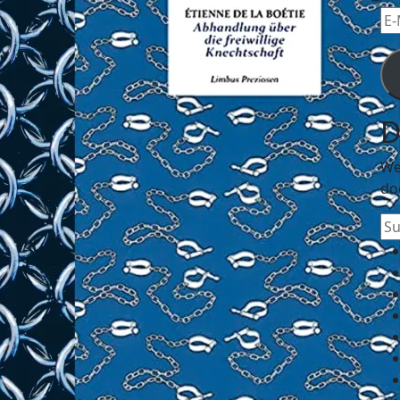
E-
Mai
Ad
D
We
do
Su
na