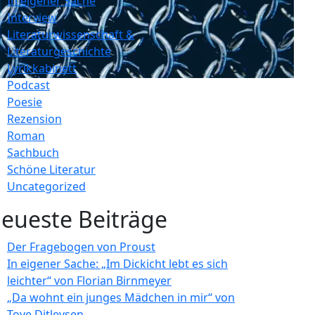
In eigener Sache
Interview
Literaturwissenschaft &
Literaturgeschichte
Lyrikkabinett
Podcast
Poesie
Rezension
Roman
Sachbuch
Schöne Literatur
Uncategorized
eueste Beiträge
Der Fragebogen von Proust
In eigener Sache: „Im Dickicht lebt es sich
leichter“ von Florian Birnmeyer
„Da wohnt ein junges Mädchen in mir“ von
Tove Ditlevsen