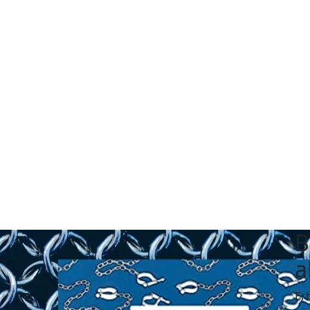
B
a
Er