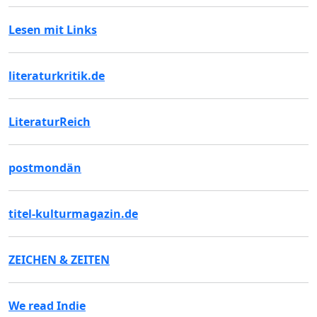
Lesen mit Links
literaturkritik.de
LiteraturReich
postmondän
titel-kulturmagazin.de
ZEICHEN & ZEITEN
We read Indie