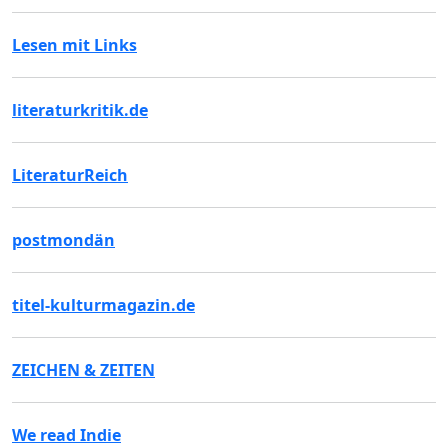
Lesen mit Links
literaturkritik.de
LiteraturReich
postmondän
titel-kulturmagazin.de
ZEICHEN & ZEITEN
We read Indie