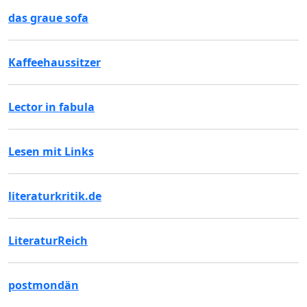
das graue sofa
Kaffeehaussitzer
Lector in fabula
Lesen mit Links
literaturkritik.de
LiteraturReich
postmondän