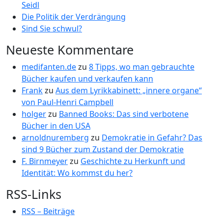
Seidl
Die Politik der Verdrängung
Sind Sie schwul?
Neueste Kommentare
medifanten.de
zu
8 Tipps, wo man gebrauchte
Bücher kaufen und verkaufen kann
Frank
zu
Aus dem Lyrikkabinett: „innere organe“
von Paul-Henri Campbell
holger
zu
Banned Books: Das sind verbotene
Bücher in den USA
arnoldnuremberg
zu
Demokratie in Gefahr? Das
sind 9 Bücher zum Zustand der Demokratie
F. Birnmeyer
zu
Geschichte zu Herkunft und
Identität: Wo kommst du her?
RSS-Links
RSS – Beiträge