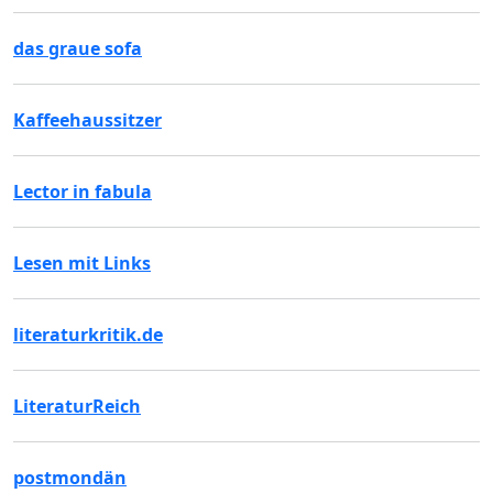
das graue sofa
Kaffeehaussitzer
Lector in fabula
Lesen mit Links
literaturkritik.de
LiteraturReich
postmondän