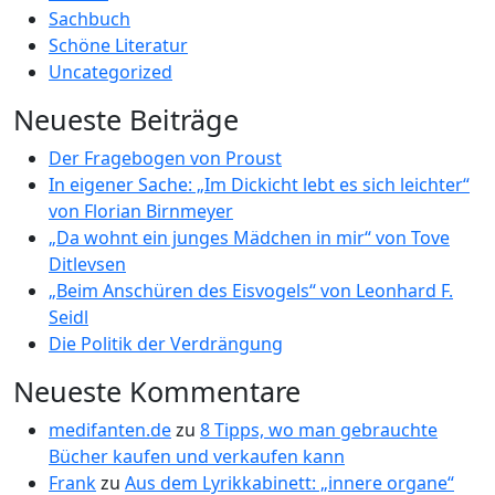
Sachbuch
Schöne Literatur
Uncategorized
Neueste Beiträge
Der Fragebogen von Proust
In eigener Sache: „Im Dickicht lebt es sich leichter“
von Florian Birnmeyer
„Da wohnt ein junges Mädchen in mir“ von Tove
Ditlevsen
„Beim Anschüren des Eisvogels“ von Leonhard F.
Seidl
Die Politik der Verdrängung
Neueste Kommentare
medifanten.de
zu
8 Tipps, wo man gebrauchte
Bücher kaufen und verkaufen kann
Frank
zu
Aus dem Lyrikkabinett: „innere organe“