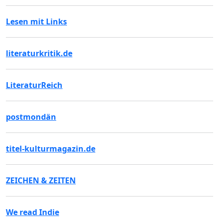
Lesen mit Links
literaturkritik.de
LiteraturReich
postmondän
titel-kulturmagazin.de
ZEICHEN & ZEITEN
We read Indie