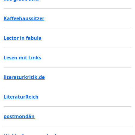
Kaffeehaussitzer
Lector in fabula
Lesen mit Links
literaturkritik.de
LiteraturReich
postmondän