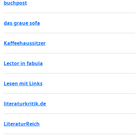
buchpost
das graue sofa
Kaffeehaussitzer
Lector in fabula
Lesen mit Links
literaturkritik.de
LiteraturReich