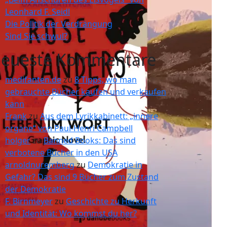
Leonhard F. Seidl
Die Politik der Verdrängung
Sind Sie schwul?
eueste Kommentare
medifanten.de
zu
8 Tipps, wo man
gebrauchte Bücher kaufen und verkaufen
kann
Frank
zu
Aus dem Lyrikkabinett: „innere
organe“ von Paul-Henri Campbell
holger
zu
Banned Books: Das sind
verbotene Bücher in den USA
arnoldnuremberg
zu
Demokratie in
Gefahr? Das sind 9 Bücher zum Zustand
der Demokratie
F. Birnmeyer
zu
Geschichte zu Herkunft
und Identität: Wo kommst du her?