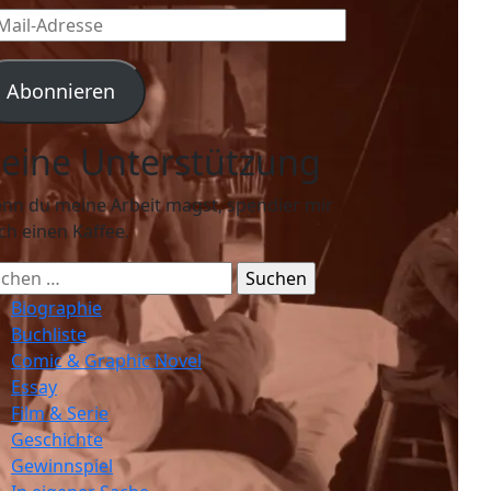
l-
resse
Abonnieren
eine Unterstützung
nn du meine Arbeit magst, spendier mir
ch einen Kaffee.
chen
ch:
Biographie
Buchliste
Comic & Graphic Novel
Essay
Film & Serie
Geschichte
Gewinnspiel