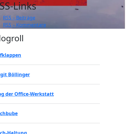
SS-Links
RSS – Beiträge
RSS – Kommentare
logroll
fklappen
rgit Böllinger
og der Office-Werkstatt
chbube
ch-Haltung