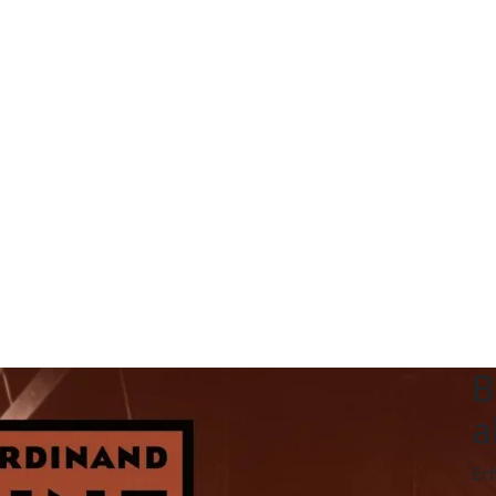
B
a
Er