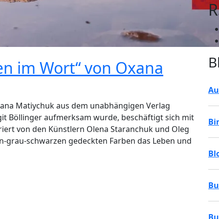
R
B
en im Wort“ von Oxana
Au
 Oxana Matiychuk aus dem unabhängigen Verlag
git Böllinger aufmerksam wurde, beschäftigt sich mit
Bi
triert von den Künstlern Olena Staranchuk und Oleg
ün-grau-schwarzen gedeckten Farben das Leben und
Bl
Bu
Bu