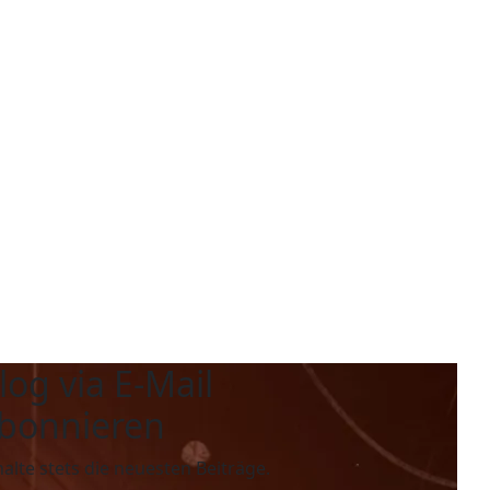
log via E-Mail
bonnieren
halte stets die neuesten Beiträge.