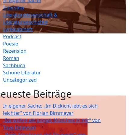
In eigener Sache
Interview
Literaturwissenschaft &
Literaturgeschichte
Lyrikkabinett
Podcast
Poesie
Rezension
Roman
Sachbuch
Schöne Literatur
Uncategorized
eueste Beiträge
In eigener Sache: „Im Dickicht lebt es sich
leichter“ von Florian Birnmeyer
„Da wohnt ein junges Mädchen in mir“ von
Tove Ditlevsen
„Beim Anschüren des Eisvogels“ von