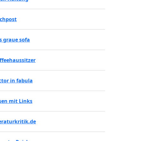
chpost
s graue sofa
ffeehaussitzer
ctor in fabula
sen mit Links
teraturkritik.de