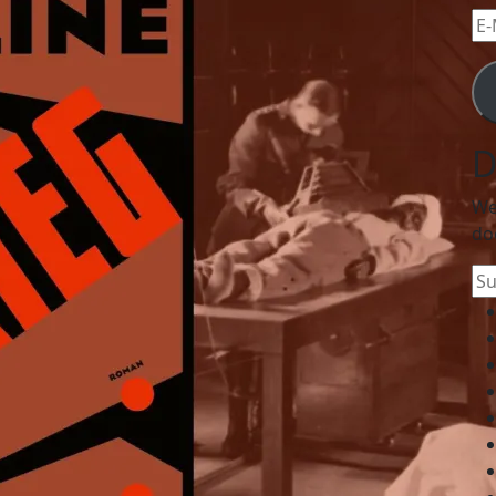
E-
Mai
Ad
D
We
do
Su
na