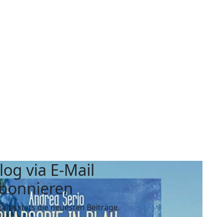
log via E-Mail
bonnieren
halte stets die neuesten Beiträge.