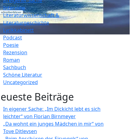
In eigener Sache
Interview
Literaturwissenschaft &
Literaturgeschichte
Lyrikkabinett
Podcast
Poesie
Rezension
Roman
Sachbuch
Schöne Literatur
Uncategorized
eueste Beiträge
In eigener Sache: „Im Dickicht lebt es sich
leichter“ von Florian Birnmeyer
„Da wohnt ein junges Mädchen in mir“ von
Tove Ditlevsen
„Beim Anschüren des Eisvogels“ von