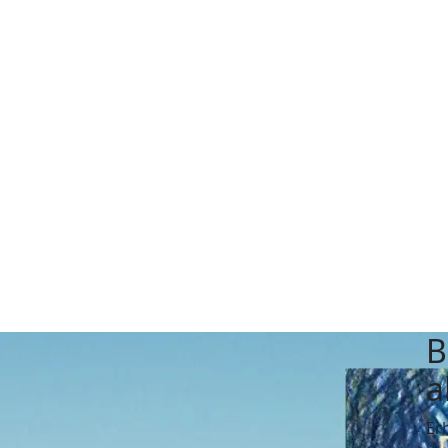
B
a
Er