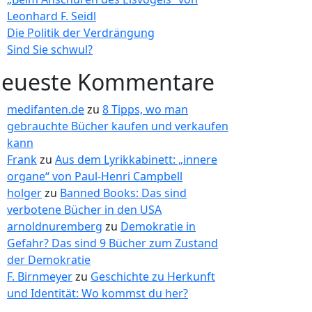
Leonhard F. Seidl
Die Politik der Verdrängung
Sind Sie schwul?
eueste Kommentare
medifanten.de
zu
8 Tipps, wo man
gebrauchte Bücher kaufen und verkaufen
kann
Frank
zu
Aus dem Lyrikkabinett: „innere
organe“ von Paul-Henri Campbell
holger
zu
Banned Books: Das sind
verbotene Bücher in den USA
arnoldnuremberg
zu
Demokratie in
Gefahr? Das sind 9 Bücher zum Zustand
der Demokratie
F. Birnmeyer
zu
Geschichte zu Herkunft
und Identität: Wo kommst du her?