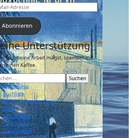
l-
resse
Abonnieren
eine Unterstützung
nn du meine Arbeit magst, spendier mir
ch einen Kaffee.
chen
ch:
Biographie
Buchliste
Comic & Graphic Novel
Essay
Film & Serie
Geschichte
Gewinnspiel