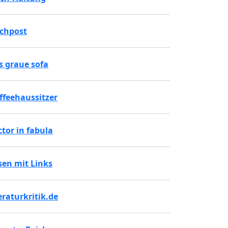
chpost
s graue sofa
ffeehaussitzer
ctor in fabula
sen mit Links
teraturkritik.de