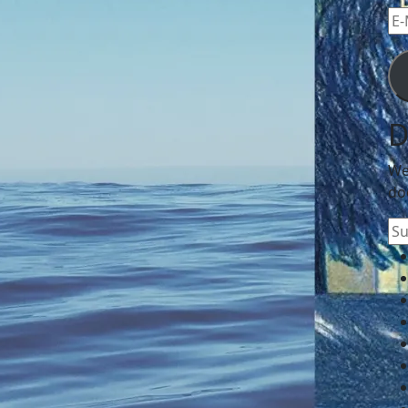
E-
Mai
Ad
D
We
do
Su
na