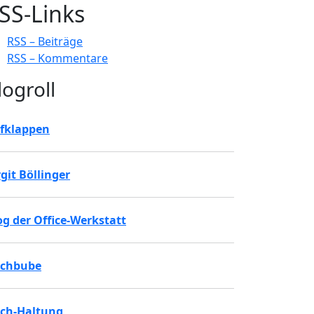
SS-Links
RSS – Beiträge
RSS – Kommentare
logroll
fklappen
rgit Böllinger
og der Office-Werkstatt
chbube
ch-Haltung