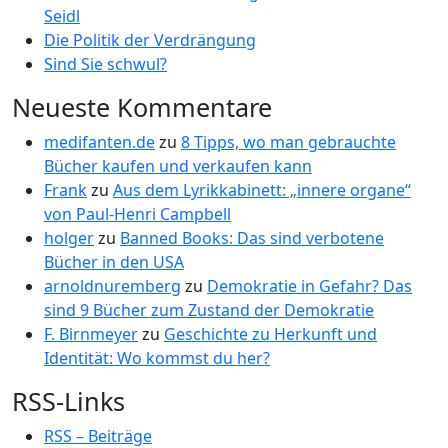
Seidl
Die Politik der Verdrängung
Sind Sie schwul?
Neueste Kommentare
medifanten.de
zu
8 Tipps, wo man gebrauchte
Bücher kaufen und verkaufen kann
Frank
zu
Aus dem Lyrikkabinett: „innere organe“
von Paul-Henri Campbell
holger
zu
Banned Books: Das sind verbotene
Bücher in den USA
arnoldnuremberg
zu
Demokratie in Gefahr? Das
sind 9 Bücher zum Zustand der Demokratie
F. Birnmeyer
zu
Geschichte zu Herkunft und
Identität: Wo kommst du her?
RSS-Links
RSS – Beiträge