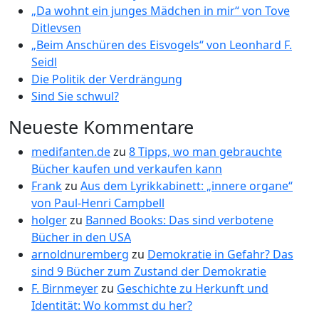
„Da wohnt ein junges Mädchen in mir“ von Tove
Ditlevsen
„Beim Anschüren des Eisvogels“ von Leonhard F.
Seidl
Die Politik der Verdrängung
Sind Sie schwul?
Neueste Kommentare
medifanten.de
zu
8 Tipps, wo man gebrauchte
Bücher kaufen und verkaufen kann
Frank
zu
Aus dem Lyrikkabinett: „innere organe“
von Paul-Henri Campbell
holger
zu
Banned Books: Das sind verbotene
Bücher in den USA
arnoldnuremberg
zu
Demokratie in Gefahr? Das
sind 9 Bücher zum Zustand der Demokratie
F. Birnmeyer
zu
Geschichte zu Herkunft und
Identität: Wo kommst du her?