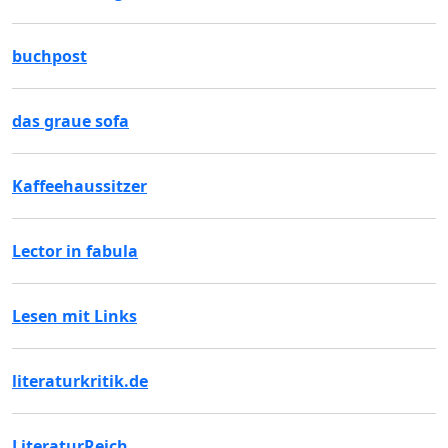
buchpost
das graue sofa
Kaffeehaussitzer
Lector in fabula
Lesen mit Links
literaturkritik.de
LiteraturReich