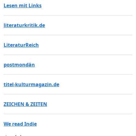
Lesen mit Links
literaturkritik.de
LiteraturReich
postmondän
titel-kulturmagazin.de
ZEICHEN & ZEITEN
We read Indie