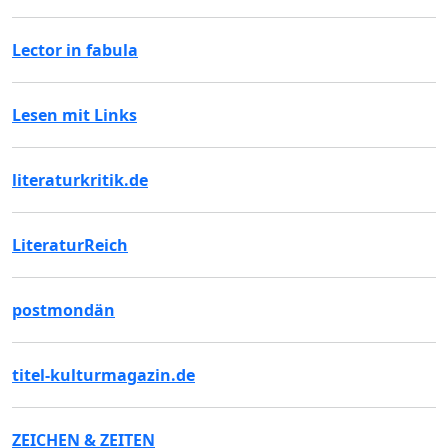
Lector in fabula
Lesen mit Links
literaturkritik.de
LiteraturReich
postmondän
titel-kulturmagazin.de
ZEICHEN & ZEITEN