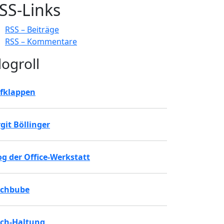
SS-Links
RSS – Beiträge
RSS – Kommentare
logroll
fklappen
rgit Böllinger
og der Office-Werkstatt
chbube
ch-Haltung