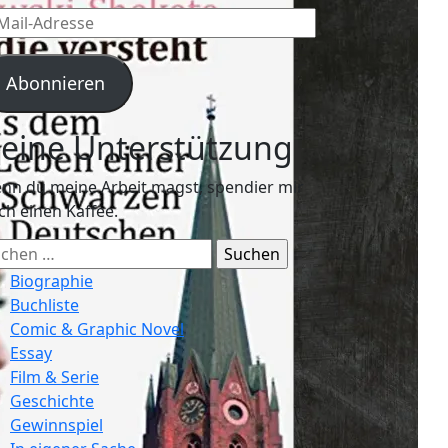
l-
resse
Abonnieren
eine Unterstützung
nn du meine Arbeit magst, spendier mir
ch einen Kaffee.
chen
ch:
Biographie
Buchliste
Comic & Graphic Novel
Essay
Film & Serie
Geschichte
Gewinnspiel