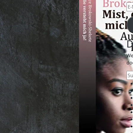
E-
Mai
Ad
D
We
do
Su
na