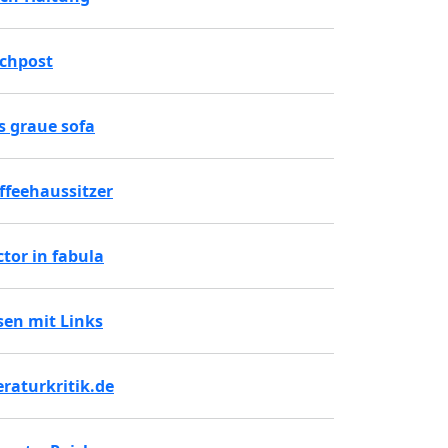
chpost
s graue sofa
ffeehaussitzer
ctor in fabula
sen mit Links
teraturkritik.de