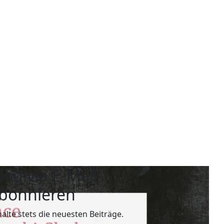
log via E-Mail
bonnieren
halte stets die neuesten Beiträge.