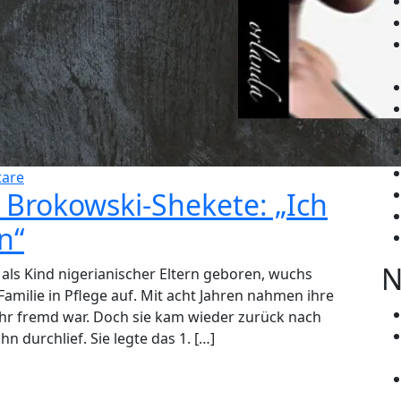
are
e Brokowski-Shekete: „Ich
n“
N
als Kind nigerianischer Eltern geboren, wuchs
amilie in Pflege auf. Mit acht Jahren nahmen ihre
s ihr fremd war. Doch sie kam wieder zurück nach
n durchlief. Sie legte das 1. […]