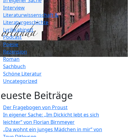
In eigener Sache
Interview
Literaturwissenschaft &
Literaturgeschichte
Lyrikkabinett
Podcast
Poesie
Rezension
Roman
Sachbuch
Schöne Literatur
Uncategorized
eueste Beiträge
Der Fragebogen von Proust
In eigener Sache: „Im Dickicht lebt es sich
leichter“ von Florian Birnmeyer
„Da wohnt ein junges Mädchen in mir“ von
Tove Ditlevsen