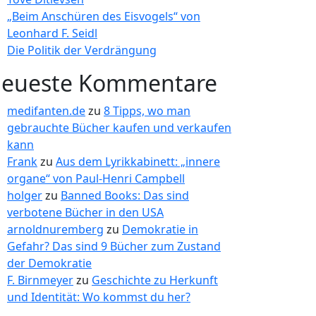
„Beim Anschüren des Eisvogels“ von
Leonhard F. Seidl
Die Politik der Verdrängung
eueste Kommentare
medifanten.de
zu
8 Tipps, wo man
gebrauchte Bücher kaufen und verkaufen
kann
Frank
zu
Aus dem Lyrikkabinett: „innere
organe“ von Paul-Henri Campbell
holger
zu
Banned Books: Das sind
verbotene Bücher in den USA
arnoldnuremberg
zu
Demokratie in
Gefahr? Das sind 9 Bücher zum Zustand
der Demokratie
F. Birnmeyer
zu
Geschichte zu Herkunft
und Identität: Wo kommst du her?