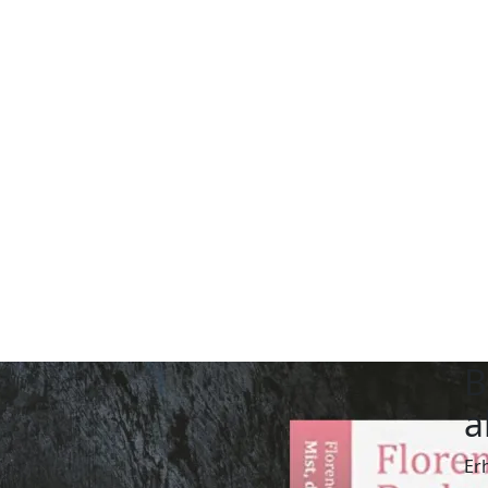
B
a
Er