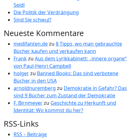
Seidl
Die Politik der Verdrängung
Sind Sie schwul?
Neueste Kommentare
medifanten.de
zu
8 Tipps, wo man gebrauchte
Bücher kaufen und verkaufen kann
Frank
zu
Aus dem Lyrikkabinett: „innere organe“
von Paul-Henri Campbell
holger
zu
Banned Books: Das sind verbotene
Bücher in den USA
arnoldnuremberg
zu
Demokratie in Gefahr? Das
sind 9 Bücher zum Zustand der Demokratie
F. Birnmeyer
zu
Geschichte zu Herkunft und
Identität: Wo kommst du her?
RSS-Links
RSS – Beiträge