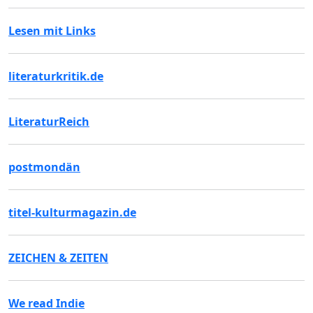
Lesen mit Links
literaturkritik.de
LiteraturReich
postmondän
titel-kulturmagazin.de
ZEICHEN & ZEITEN
We read Indie