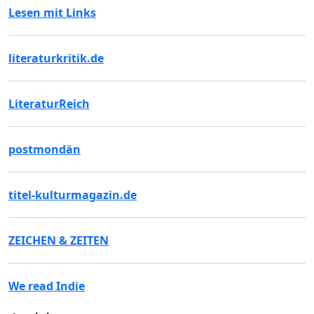
Lesen mit Links
literaturkritik.de
LiteraturReich
postmondän
titel-kulturmagazin.de
ZEICHEN & ZEITEN
We read Indie