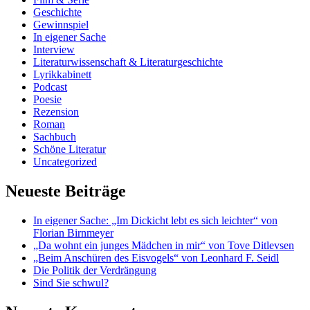
Geschichte
Gewinnspiel
In eigener Sache
Interview
Literaturwissenschaft & Literaturgeschichte
Lyrikkabinett
Podcast
Poesie
Rezension
Roman
Sachbuch
Schöne Literatur
Uncategorized
Neueste Beiträge
In eigener Sache: „Im Dickicht lebt es sich leichter“ von
Florian Birnmeyer
„Da wohnt ein junges Mädchen in mir“ von Tove Ditlevsen
„Beim Anschüren des Eisvogels“ von Leonhard F. Seidl
Die Politik der Verdrängung
Sind Sie schwul?