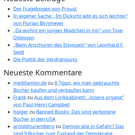
Der Fragebogen von Proust
In eigener Sache: „Im Dickicht lebt es sich leichter“
von Florian Birnmeyer
„Da wohnt ein junges Mädchen in mir“ von Tove
Ditlevsen
„Beim Anschüren des Eisvogels“ von Leonhard F.
Seidl
Die Politik der Verdrängung
Neueste Kommentare
medifanten.de
zu
8 Tipps, wo man gebrauchte
Bücher kaufen und verkaufen kann
Frank
zu
Aus dem Lyrikkabinett: „innere organe“
von Paul-Henri Campbell
holger
zu
Banned Books: Das sind verbotene
Bücher in den USA
arnoldnuremberg
zu
Demokratie in Gefahr? Das
sind 9 Bücher zum Zustand der Demokratie