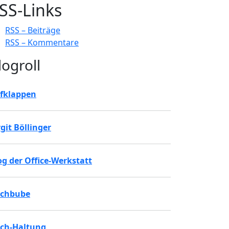
SS-Links
RSS – Beiträge
RSS – Kommentare
logroll
fklappen
rgit Böllinger
og der Office-Werkstatt
chbube
ch-Haltung