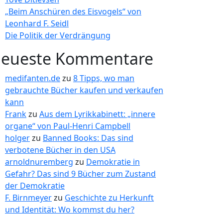
„Beim Anschüren des Eisvogels“ von
Leonhard F. Seidl
Die Politik der Verdrängung
eueste Kommentare
medifanten.de
zu
8 Tipps, wo man
gebrauchte Bücher kaufen und verkaufen
kann
Frank
zu
Aus dem Lyrikkabinett: „innere
organe“ von Paul-Henri Campbell
holger
zu
Banned Books: Das sind
verbotene Bücher in den USA
arnoldnuremberg
zu
Demokratie in
Gefahr? Das sind 9 Bücher zum Zustand
der Demokratie
F. Birnmeyer
zu
Geschichte zu Herkunft
und Identität: Wo kommst du her?