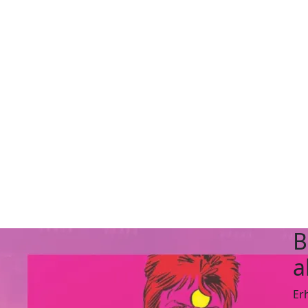
B
a
Er