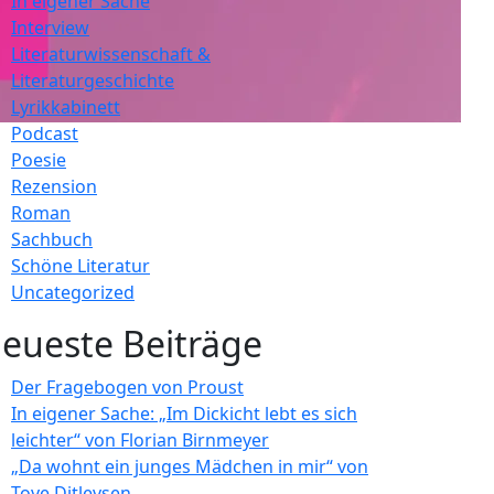
In eigener Sache
Interview
Literaturwissenschaft &
Literaturgeschichte
Lyrikkabinett
Podcast
Poesie
Rezension
Roman
Sachbuch
Schöne Literatur
Uncategorized
eueste Beiträge
Der Fragebogen von Proust
In eigener Sache: „Im Dickicht lebt es sich
leichter“ von Florian Birnmeyer
„Da wohnt ein junges Mädchen in mir“ von
Tove Ditlevsen