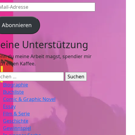
l-
resse
Abonnieren
eine Unterstützung
nn du meine Arbeit magst, spendier mir
ch einen Kaffee.
chen
ch:
Biographie
Buchliste
Comic & Graphic Novel
Essay
Film & Serie
Geschichte
Gewinnspiel