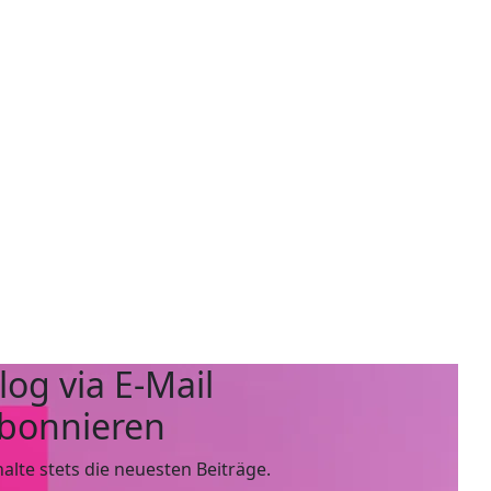
log via E-Mail
bonnieren
halte stets die neuesten Beiträge.