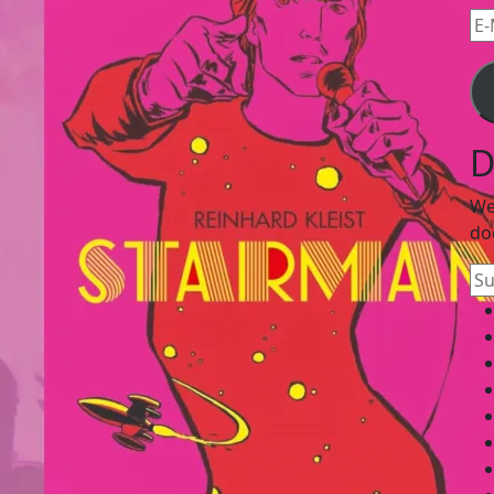
E-
Mai
Ad
D
We
do
Su
na