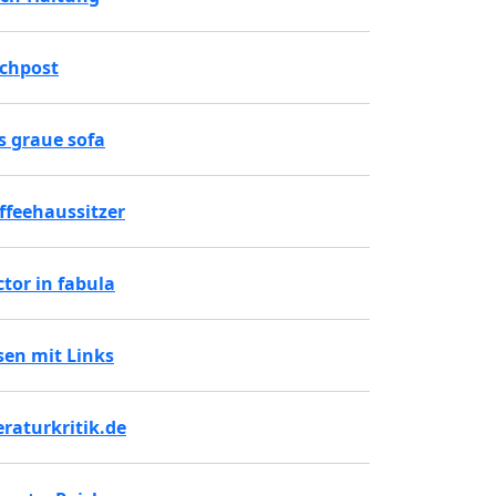
chpost
s graue sofa
ffeehaussitzer
ctor in fabula
sen mit Links
teraturkritik.de