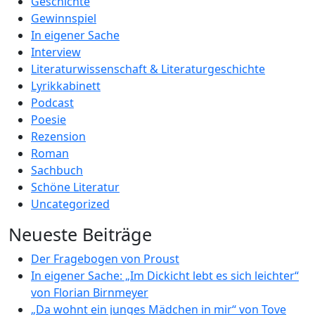
Geschichte
Gewinnspiel
In eigener Sache
Interview
Literaturwissenschaft & Literaturgeschichte
Lyrikkabinett
Podcast
Poesie
Rezension
Roman
Sachbuch
Schöne Literatur
Uncategorized
Neueste Beiträge
Der Fragebogen von Proust
In eigener Sache: „Im Dickicht lebt es sich leichter“
von Florian Birnmeyer
„Da wohnt ein junges Mädchen in mir“ von Tove