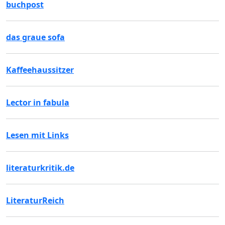
buchpost
das graue sofa
Kaffeehaussitzer
Lector in fabula
Lesen mit Links
literaturkritik.de
LiteraturReich