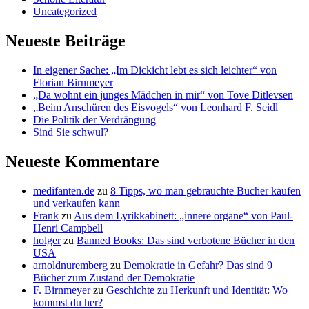
Uncategorized
Neueste Beiträge
In eigener Sache: „Im Dickicht lebt es sich leichter“ von
Florian Birnmeyer
„Da wohnt ein junges Mädchen in mir“ von Tove Ditlevsen
„Beim Anschüren des Eisvogels“ von Leonhard F. Seidl
Die Politik der Verdrängung
Sind Sie schwul?
Neueste Kommentare
medifanten.de
zu
8 Tipps, wo man gebrauchte Bücher kaufen
und verkaufen kann
Frank
zu
Aus dem Lyrikkabinett: „innere organe“ von Paul-
Henri Campbell
holger
zu
Banned Books: Das sind verbotene Bücher in den
USA
arnoldnuremberg
zu
Demokratie in Gefahr? Das sind 9
Bücher zum Zustand der Demokratie
F. Birnmeyer
zu
Geschichte zu Herkunft und Identität: Wo
kommst du her?