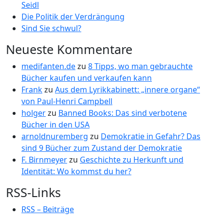
Seidl
Die Politik der Verdrängung
Sind Sie schwul?
Neueste Kommentare
medifanten.de
zu
8 Tipps, wo man gebrauchte
Bücher kaufen und verkaufen kann
Frank
zu
Aus dem Lyrikkabinett: „innere organe“
von Paul-Henri Campbell
holger
zu
Banned Books: Das sind verbotene
Bücher in den USA
arnoldnuremberg
zu
Demokratie in Gefahr? Das
sind 9 Bücher zum Zustand der Demokratie
F. Birnmeyer
zu
Geschichte zu Herkunft und
Identität: Wo kommst du her?
RSS-Links
RSS – Beiträge