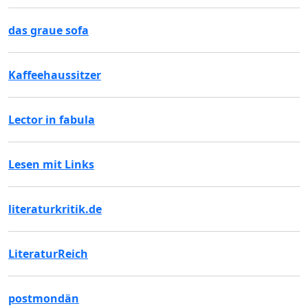
das graue sofa
Kaffeehaussitzer
Lector in fabula
Lesen mit Links
literaturkritik.de
LiteraturReich
postmondän