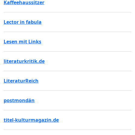
Kaffeehaussitzer
Lector in fabula
Lesen mit Links
literaturkritik.de
LiteraturReich
postmondän
titel-kulturmagazin.de