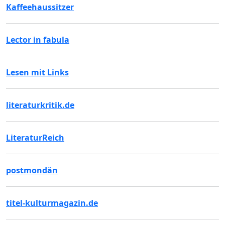
Kaffeehaussitzer
Lector in fabula
Lesen mit Links
literaturkritik.de
LiteraturReich
postmondän
titel-kulturmagazin.de