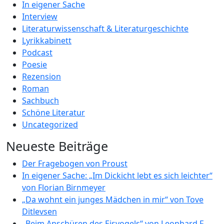
In eigener Sache
Interview
Literaturwissenschaft & Literaturgeschichte
Lyrikkabinett
Podcast
Poesie
Rezension
Roman
Sachbuch
Schöne Literatur
Uncategorized
Neueste Beiträge
Der Fragebogen von Proust
In eigener Sache: „Im Dickicht lebt es sich leichter“
von Florian Birnmeyer
„Da wohnt ein junges Mädchen in mir“ von Tove
Ditlevsen
„Beim Anschüren des Eisvogels“ von Leonhard F.