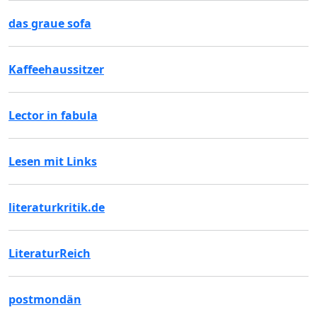
das graue sofa
Kaffeehaussitzer
Lector in fabula
Lesen mit Links
literaturkritik.de
LiteraturReich
postmondän