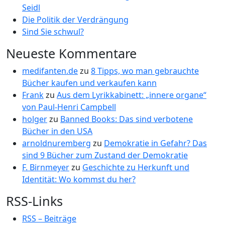
Seidl
Die Politik der Verdrängung
Sind Sie schwul?
Neueste Kommentare
medifanten.de
zu
8 Tipps, wo man gebrauchte
Bücher kaufen und verkaufen kann
Frank
zu
Aus dem Lyrikkabinett: „innere organe“
von Paul-Henri Campbell
holger
zu
Banned Books: Das sind verbotene
Bücher in den USA
arnoldnuremberg
zu
Demokratie in Gefahr? Das
sind 9 Bücher zum Zustand der Demokratie
F. Birnmeyer
zu
Geschichte zu Herkunft und
Identität: Wo kommst du her?
RSS-Links
RSS – Beiträge