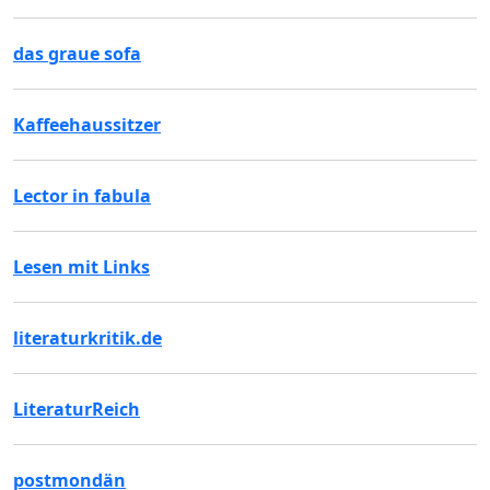
das graue sofa
Kaffeehaussitzer
Lector in fabula
Lesen mit Links
literaturkritik.de
LiteraturReich
postmondän