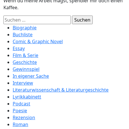
Wenn du meine Arbeit magst, spendier mir doch einen
Kaffee.
Suchen
nach:
Biographie
Buchliste
Comic & Graphic Novel
Essay
Film & Serie
Geschichte
Gewinnspiel
In eigener Sache
Interview
Literaturwissenschaft & Literaturgeschichte
Lyrikkabinett
Podcast
Poesie
Rezension
Roman