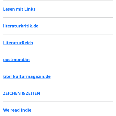
Lesen mit Links
literaturkritik.de
LiteraturReich
postmondän
titel-kulturmagazin.de
ZEICHEN & ZEITEN
We read Indie