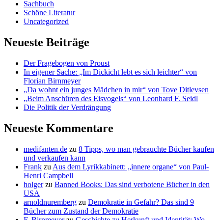
Sachbuch
Schöne Literatur
Uncategorized
Neueste Beiträge
Der Fragebogen von Proust
In eigener Sache: „Im Dickicht lebt es sich leichter“ von
Florian Birnmeyer
„Da wohnt ein junges Mädchen in mir“ von Tove Ditlevsen
„Beim Anschüren des Eisvogels“ von Leonhard F. Seidl
Die Politik der Verdrängung
Neueste Kommentare
medifanten.de
zu
8 Tipps, wo man gebrauchte Bücher kaufen
und verkaufen kann
Frank
zu
Aus dem Lyrikkabinett: „innere organe“ von Paul-
Henri Campbell
holger
zu
Banned Books: Das sind verbotene Bücher in den
USA
arnoldnuremberg
zu
Demokratie in Gefahr? Das sind 9
Bücher zum Zustand der Demokratie
F. Birnmeyer
zu
Geschichte zu Herkunft und Identität: Wo