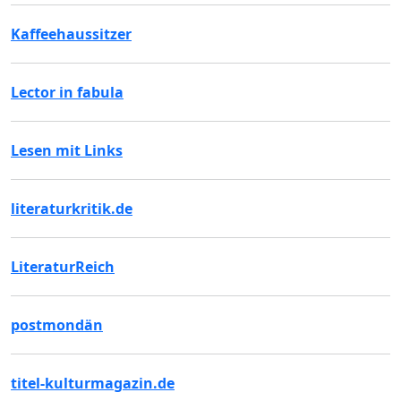
Kaffeehaussitzer
Lector in fabula
Lesen mit Links
literaturkritik.de
LiteraturReich
postmondän
titel-kulturmagazin.de