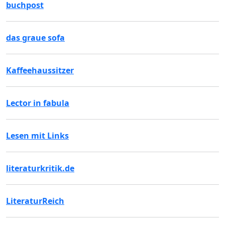
buchpost
das graue sofa
Kaffeehaussitzer
Lector in fabula
Lesen mit Links
literaturkritik.de
LiteraturReich