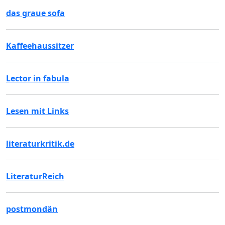
das graue sofa
Kaffeehaussitzer
Lector in fabula
Lesen mit Links
literaturkritik.de
LiteraturReich
postmondän