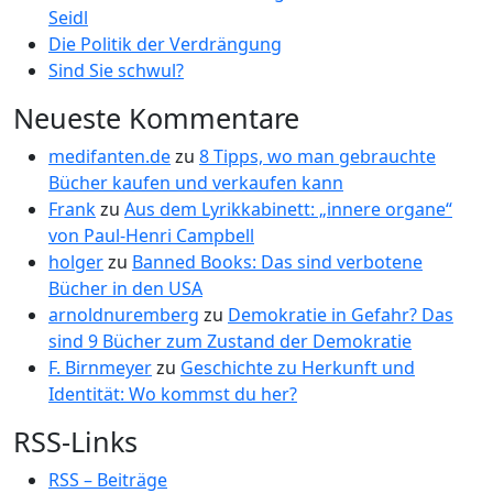
Seidl
Die Politik der Verdrängung
Sind Sie schwul?
Neueste Kommentare
medifanten.de
zu
8 Tipps, wo man gebrauchte
Bücher kaufen und verkaufen kann
Frank
zu
Aus dem Lyrikkabinett: „innere organe“
von Paul-Henri Campbell
holger
zu
Banned Books: Das sind verbotene
Bücher in den USA
arnoldnuremberg
zu
Demokratie in Gefahr? Das
sind 9 Bücher zum Zustand der Demokratie
F. Birnmeyer
zu
Geschichte zu Herkunft und
Identität: Wo kommst du her?
RSS-Links
RSS – Beiträge