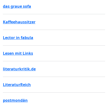
das graue sofa
Kaffeehaussitzer
Lector in fabula
Lesen mit Links
literaturkritik.de
LiteraturReich
postmondän