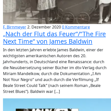
F. Birnmeyer
2. Dezember 2020
0 Kommentare
„Nach der Flut das Feuer“/“The Fire
Next Time“ von James Baldwin
In den letzten Jahren erlebte James Baldwin, einer der
wichtigsten amerikanischen Autoren des 20.
Jahrhunderts, in Deutschland eine Renaissance: durch
die Neuübersetzung seiner Bücher im dtv-Verlag durch
Miriam Mandelkow, durch die Dokumentation „I Am
Not Your Negro“ und auch durch die Verfilmung „If
Beale Street Could Talk“ (nach seinem Roman „Beale
Street Blues“). Baldwin war […]