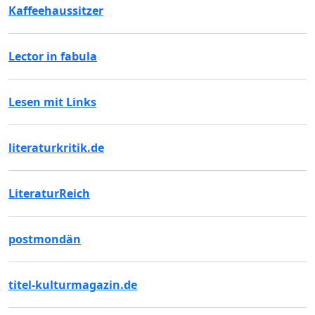
Kaffeehaussitzer
Lector in fabula
Lesen mit Links
literaturkritik.de
LiteraturReich
postmondän
titel-kulturmagazin.de