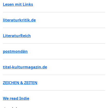
Lesen mit Links
literaturkritik.de
LiteraturReich
postmondän
titel-kulturmagazin.de
ZEICHEN & ZEITEN
We read Indie