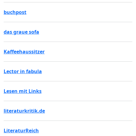
buchpost
das graue sofa
Kaffeehaussitzer
Lector in fabula
Lesen mit Links
literaturkritik.de
LiteraturReich