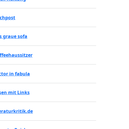
chpost
s graue sofa
ffeehaussitzer
ctor in fabula
sen mit Links
teraturkritik.de