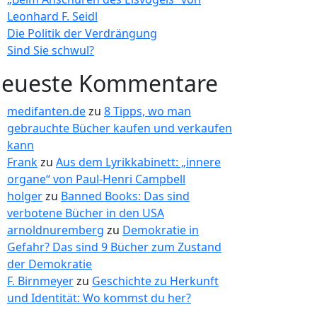
Leonhard F. Seidl
Die Politik der Verdrängung
Sind Sie schwul?
eueste Kommentare
medifanten.de
zu
8 Tipps, wo man
gebrauchte Bücher kaufen und verkaufen
kann
Frank
zu
Aus dem Lyrikkabinett: „innere
organe“ von Paul-Henri Campbell
holger
zu
Banned Books: Das sind
verbotene Bücher in den USA
arnoldnuremberg
zu
Demokratie in
Gefahr? Das sind 9 Bücher zum Zustand
der Demokratie
F. Birnmeyer
zu
Geschichte zu Herkunft
und Identität: Wo kommst du her?