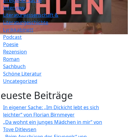
In eigener Sache
Interview
Literaturwissenschaft &
Literaturgeschichte
Lyrikkabinett
Podcast
Poesie
Rezension
Roman
Sachbuch
Schöne Literatur
Uncategorized
eueste Beiträge
In eigener Sache: „Im Dickicht lebt es sich
leichter“ von Florian Birnmeyer
„Da wohnt ein junges Mädchen in mir“ von
Tove Ditlevsen
„Beim Anschüren des Eisvogels“ von