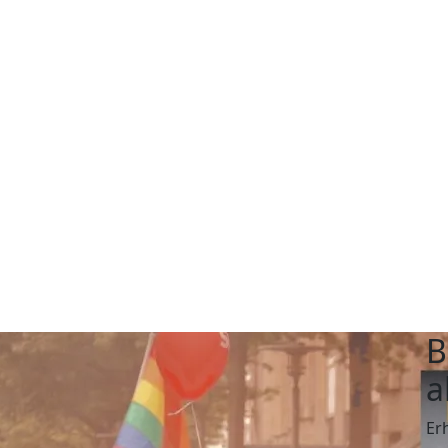
B
a
Er