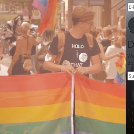
E-
Mai
Ad
D
We
do
Su
na