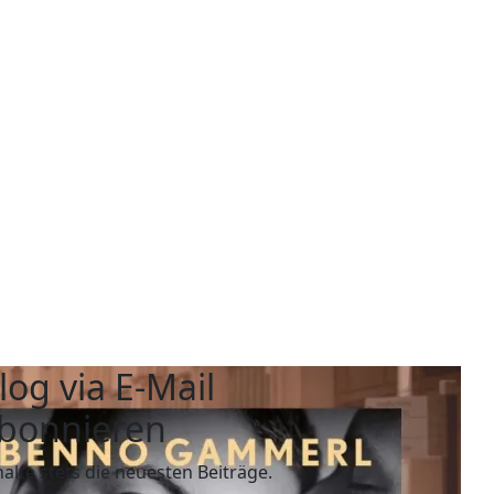
log via E-Mail
bonnieren
halte stets die neuesten Beiträge.