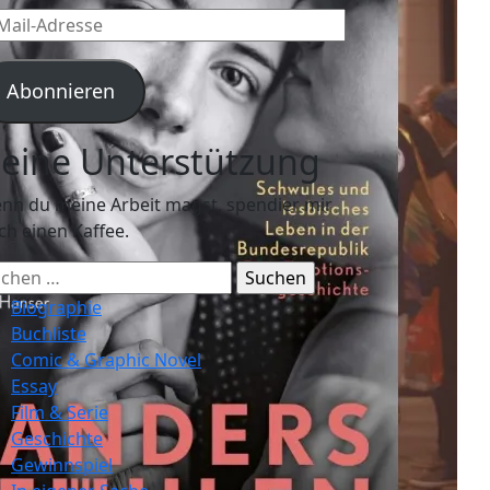
l-
resse
Abonnieren
eine Unterstützung
nn du meine Arbeit magst, spendier mir
ch einen Kaffee.
chen
ch:
Biographie
Buchliste
Comic & Graphic Novel
Essay
Film & Serie
Geschichte
Gewinnspiel