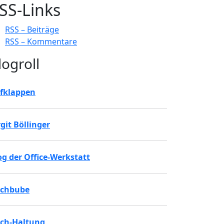
SS-Links
RSS – Beiträge
RSS – Kommentare
logroll
fklappen
rgit Böllinger
og der Office-Werkstatt
chbube
ch-Haltung