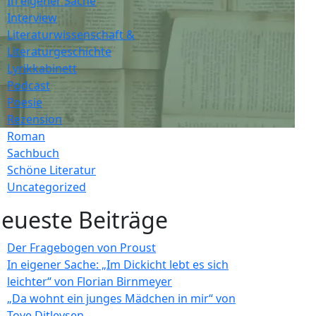
In eigener Sache
Interview
Literaturwissenschaft &
Literaturgeschichte
Lyrikkabinett
Podcast
Poesie
Rezension
Roman
Sachbuch
Schöne Literatur
Uncategorized
eueste Beiträge
Der Fragebogen von Proust
In eigener Sache: „Im Dickicht lebt es sich
leichter“ von Florian Birnmeyer
„Da wohnt ein junges Mädchen in mir“ von
Tove Ditlevsen