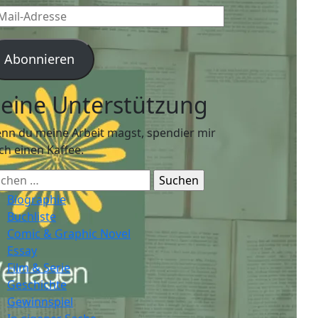
l-
resse
Abonnieren
eine Unterstützung
nn du meine Arbeit magst, spendier mir
ch einen Kaffee.
chen
ch:
Biographie
Buchliste
Comic & Graphic Novel
Essay
Film & Serie
Geschichte
Gewinnspiel