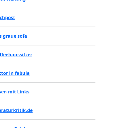
chpost
s graue sofa
ffeehaussitzer
ctor in fabula
sen mit Links
teraturkritik.de