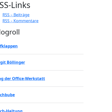
SS-Links
RSS – Beiträge
RSS – Kommentare
logroll
fklappen
rgit Böllinger
og der Office-Werkstatt
chbube
ch-Haltung