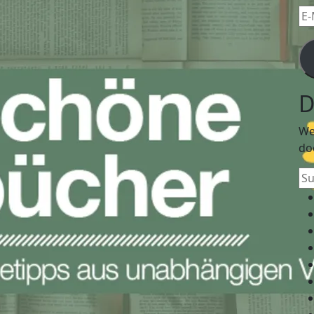
E-
Mai
Ad
D
We
do
Su
na