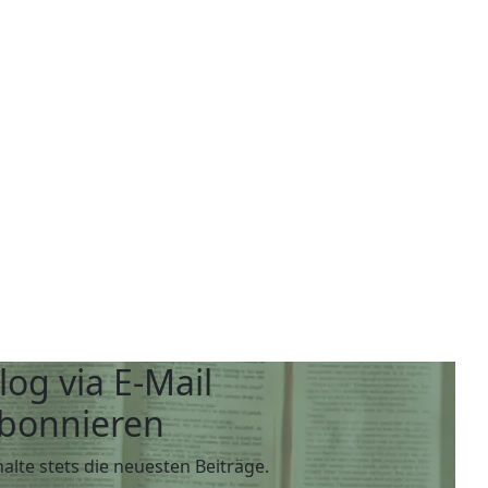
log via E-Mail
bonnieren
halte stets die neuesten Beiträge.