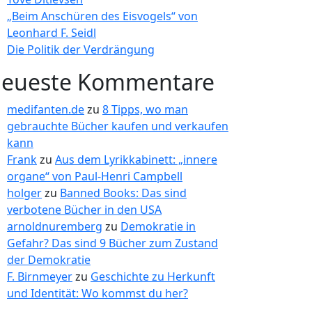
„Beim Anschüren des Eisvogels“ von
Leonhard F. Seidl
Die Politik der Verdrängung
eueste Kommentare
medifanten.de
zu
8 Tipps, wo man
gebrauchte Bücher kaufen und verkaufen
kann
Frank
zu
Aus dem Lyrikkabinett: „innere
organe“ von Paul-Henri Campbell
holger
zu
Banned Books: Das sind
verbotene Bücher in den USA
arnoldnuremberg
zu
Demokratie in
Gefahr? Das sind 9 Bücher zum Zustand
der Demokratie
F. Birnmeyer
zu
Geschichte zu Herkunft
und Identität: Wo kommst du her?