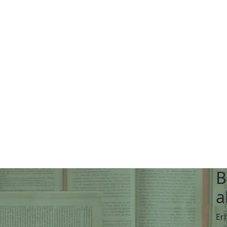
B
a
Er