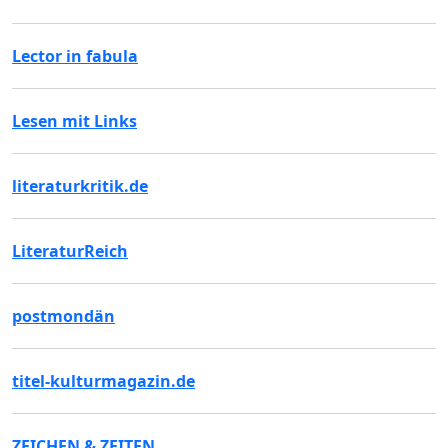
Lector in fabula
Lesen mit Links
literaturkritik.de
LiteraturReich
postmondän
titel-kulturmagazin.de
ZEICHEN & ZEITEN