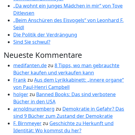
„Da wohnt ein junges Mädchen in mir“ von Tove
Ditlevsen
„Beim Anschüren des Eisvogels“ von Leonhard F.
Seidl
Die Politik der Verdrängung
Sind Sie schwul?
Neueste Kommentare
medifanten.de
zu
8 Tipps, wo man gebrauchte
Bücher kaufen und verkaufen kann
Frank
zu
Aus dem Lyrikkabinett: „innere organe“
von Paul-Henri Campbell
holger
zu
Banned Books: Das sind verbotene
Bücher in den USA
arnoldnuremberg
zu
Demokratie in Gefahr? Das
sind 9 Bücher zum Zustand der Demokratie
F. Birnmeyer
zu
Geschichte zu Herkunft und
Identität: Wo kommst du her?