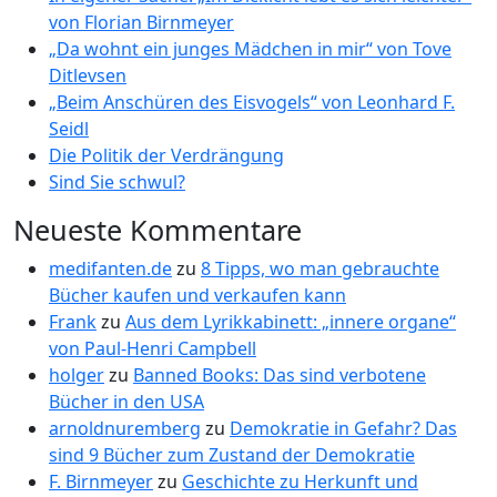
von Florian Birnmeyer
„Da wohnt ein junges Mädchen in mir“ von Tove
Ditlevsen
„Beim Anschüren des Eisvogels“ von Leonhard F.
Seidl
Die Politik der Verdrängung
Sind Sie schwul?
Neueste Kommentare
medifanten.de
zu
8 Tipps, wo man gebrauchte
Bücher kaufen und verkaufen kann
Frank
zu
Aus dem Lyrikkabinett: „innere organe“
von Paul-Henri Campbell
holger
zu
Banned Books: Das sind verbotene
Bücher in den USA
arnoldnuremberg
zu
Demokratie in Gefahr? Das
sind 9 Bücher zum Zustand der Demokratie
F. Birnmeyer
zu
Geschichte zu Herkunft und