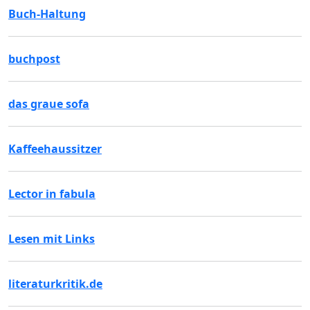
Buch-Haltung
buchpost
das graue sofa
Kaffeehaussitzer
Lector in fabula
Lesen mit Links
literaturkritik.de