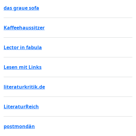
das graue sofa
Kaffeehaussitzer
Lector in fabula
Lesen mit Links
literaturkritik.de
LiteraturReich
postmondän