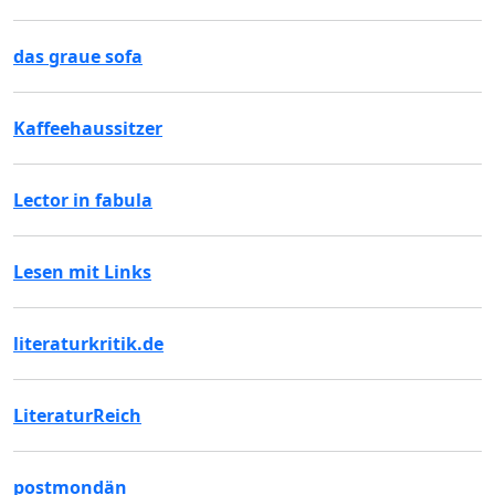
das graue sofa
Kaffeehaussitzer
Lector in fabula
Lesen mit Links
literaturkritik.de
LiteraturReich
postmondän