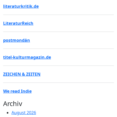
literaturkritik.de
LiteraturReich
postmondän
titel-kulturmagazin.de
ZEICHEN & ZEITEN
We read Indie
Archiv
August 2026