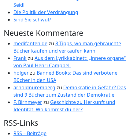
Seidl
Die Politik der Verdrängung
Sind Sie schwul?
Neueste Kommentare
medifanten.de
zu
8 Tipps, wo man gebrauchte
Bücher kaufen und verkaufen kann
Frank
zu
Aus dem Lyrikkabinett: „innere organe“
von Paul-Henri Campbell
holger
zu
Banned Books: Das sind verbotene
Bücher in den USA
arnoldnuremberg
zu
Demokratie in Gefahr? Das
sind 9 Bücher zum Zustand der Demokratie
F. Birnmeyer
zu
Geschichte zu Herkunft und
Identität: Wo kommst du her?
RSS-Links
RSS – Beiträge